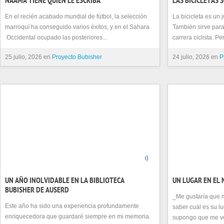
NAAMA TIENE QUIEN LE ESCRIBA
LAS BICICLETAS 
En el recién acabado mundial de fútbol, la selección
La bicicleta es un 
marroquí ha conseguido varios éxitos, y en el Sahara
También sirve para
Occidental ocupado las posteriores...
carrera ciclista. Pe
25 julio, 2026 en
Proyecto Bubisher
24 julio, 2026 en
P
0
UN AÑO INOLVIDABLE EN LA BIBLIOTECA
UN LUGAR EN EL
BUBISHER DE AUSERD
_Me gustaría que 
Este año ha sido una experiencia profundamente
saber cuál es su l
enriquecedora que guardaré siempre en mi memoria.
supongo que me vo