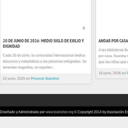
0
20 DE JUNIO DE 2026: MEDIO SIGLO DE EXILIO Y
ANDAR POR CASA
DIGNIDAD
A las bibliotecas 
Cada 20 de junio, la comunidad internacional dedica
por casa. Nuestra 
discursos y estadísticas a las personas refugiadas. Se
que las niñas que 
lamentan tragedias, se reparten...
19 junio, 2026 en
22 junio, 2026 en
Proyecto Bubisher
Diseñado y Administrado por
www.bubisher.org
© Copyright 2014 by Asociación Esc