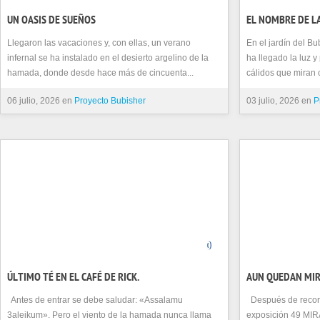
UN OASIS DE SUEÑOS
EL NOMBRE DE L
Llegaron las vacaciones y, con ellas, un verano
En el jardín del Bu
infernal se ha instalado en el desierto argelino de la
ha llegado la luz y
hamada, donde desde hace más de cincuenta...
cálidos que miran c
06 julio, 2026 en
Proyecto Bubisher
03 julio, 2026 en
P
0
ÚLTIMO TÉ EN EL CAFÉ DE RICK.
AUN QUEDAN MI
Antes de entrar se debe saludar: «Assalamu
Después de recorre
3aleikum». Pero el viento de la hamada nunca llama
exposición 49 M