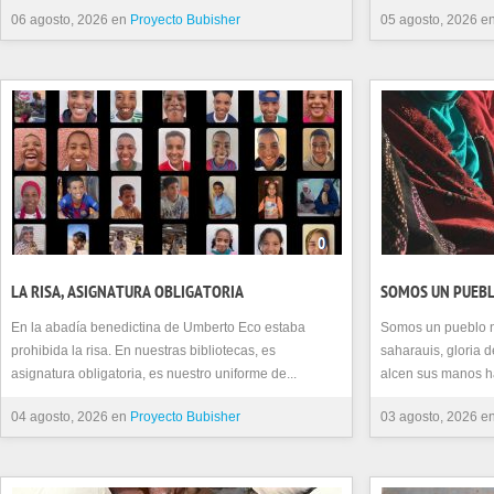
06 agosto, 2026 en
Proyecto Bubisher
05 agosto, 2026 e
0
LA RISA, ASIGNATURA OBLIGATORIA
SOMOS UN PUEB
En la abadía benedictina de Umberto Eco estaba
Somos un pueblo no
prohibida la risa. En nuestras bibliotecas, es
saharauis, gloria d
asignatura obligatoria, es nuestro uniforme de...
alcen sus manos haci
04 agosto, 2026 en
Proyecto Bubisher
03 agosto, 2026 e