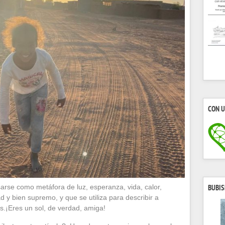
CON U
arse como metáfora de luz, esperanza, vida, calor,
BUBIS
y bien supremo, y que se utiliza para describir a
s.¡Eres un sol, de verdad, amiga!