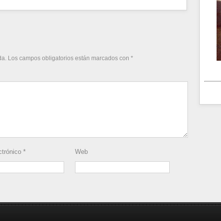
da.
Los campos obligatorios están marcados con
*
ctrónico
*
Web