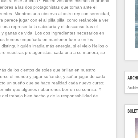
ilustra este artículo? Haced vosotros mismos la prueba
eriores a las dos protagonistas que toman ante el
erentes. Mientras una observa al astro rey con serenidad,
 parece jugar con él al pilla pilla, como retándole a ver
i una representa la sabiduría y el descanso tras el
uz y ganas de vida. Los dos ingredientes necesarios en
nos hemos empeñado en mantener fuerte en los
istinguir quién irradia más energía, si el viejo Helios o
pero nuestras protagonistas, cada una a su manera, se
.
s de los cientos de soles que brillan en nuestro
rse el mundo y jugar soñando, y soñar jugando cada
ARCH
oyecto un sueño que se hace realidad cada nuevo curso;
Archi
ermitir que algunos nubarrones borren su sonrisa. Y
 del trabajo bien hecho y de la responsabilidad de
BOLET