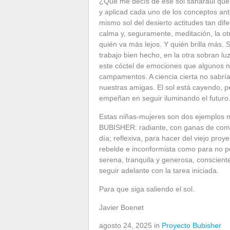
¿Qué me decís de ese sol saharaui que 
y aplicad cada uno de los conceptos ant
mismo sol del desierto actitudes tan dif
calma y, seguramente, meditación, la otra
quién va más lejos. Y quién brilla más. S
trabajo bien hecho, en la otra sobran l
este cóctel de emociones que algunos 
campamentos. A ciencia cierta no sabría d
nuestras amigas. El sol está cayendo, 
empeñan en seguir iluminando el futuro
Estas niñas-mujeres son dos ejemplos má
BUBISHER: radiante, con ganas de come
día; reflexiva, para hacer del viejo pr
rebelde e inconformista como para no p
serena, tranquila y generosa, consciente
seguir adelante con la tarea iniciada.
Para que siga saliendo el sol.
Javier Boenet
agosto 24, 2025 in
Proyecto Bubisher