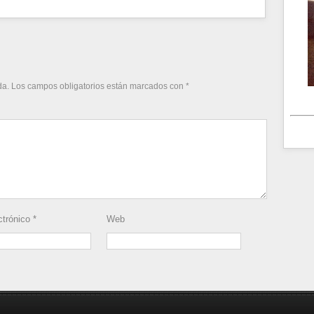
da.
Los campos obligatorios están marcados con
*
ctrónico
*
Web