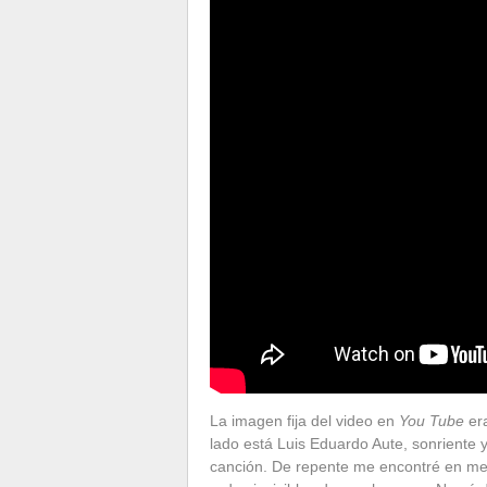
La imagen fija del video en
You Tube
era
lado está Luis Eduardo Aute, sonriente y
canción. De repente me encontré en m