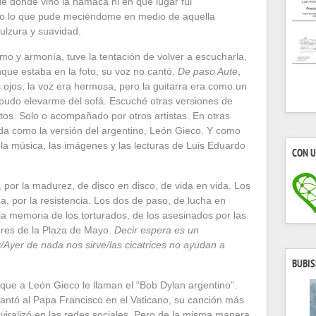
e dónde vino la hamaca ni en qué lugar fui
odo lo que pude meciéndome en medio de aquella
ulzura y suavidad.
o y armonía, tuve la tentación de volver a escucharla,
que estaba en la foto, su voz no cantó.
De paso Aute
,
os ojos, la voz era hermosa, pero la guitarra era como un
pudo elevarme del sofá. Escuché otras versiones de
tos. Solo o acompañado por otros artistas. En otras
ada como la versión del argentino, León Gieco. Y como
a música, las imágenes y las lecturas de Luis Eduardo
CON U
, por la madurez, de disco en disco, de vida en vida. Los
eza, por la resistencia. Los dos de paso, de lucha en
or la memoria de los torturados, de los asesinados por las
adres de la Plaza de Mayo.
Decir espera es un
Ayer de nada nos sirve/las cicatrices no ayudan a
BUBIS
que a León Gieco le llaman el “Bob Dylan argentino”.
antó al Papa Francisco en el Vaticano, su canción más
e viralizó en las redes sociales. Pero de la misma manera