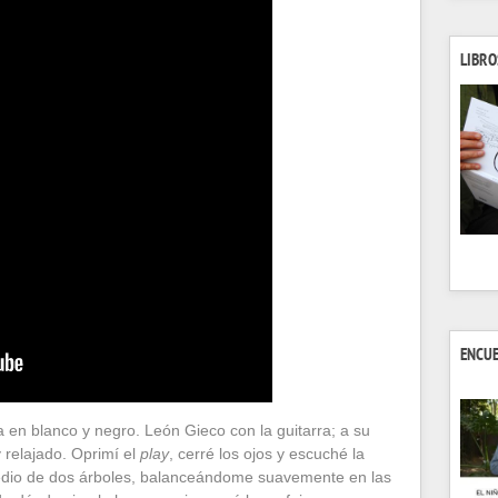
LIBRO
ENCU
 en blanco y negro. León Gieco con la guitarra; a su
 relajado. Oprimí el
play
, cerré los ojos y escuché la
edio de dos árboles, balanceándome suavemente en las