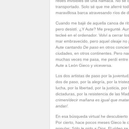
redes invisibles de una hamaca. No sé d
transportado. Solo sé que me aferré t
maravillosa barca atravesando ríos de d
Cuando me bajé de aquella canoa de ritm
pero desistí. ¿Y Aute? Me pregunté. Aun
tecleé en el ordenador. Volví a cerrar l
mar embravecido, pero aquel oleaje no 
Aute cantando
De paso
en otros concier
ciudades, en otros continentes. Pero n
muchas veces me pasa, me perdí entre l
Aute a León Gieco y viceversa.
Los dos artistas de paso por la juventud
dos de paso, por la alegría, por la trist
lucha, por la libertad, por la justicia, p
dictaduras, por la resistencia de las M
crimen/decir mañana es igual que matar/
andar/.
En esa búsqueda virtual he descubierto 
Por cierto, hace pocos meses Gieco le c
popular:
Sólo le pido a Dios
. El vídeo s