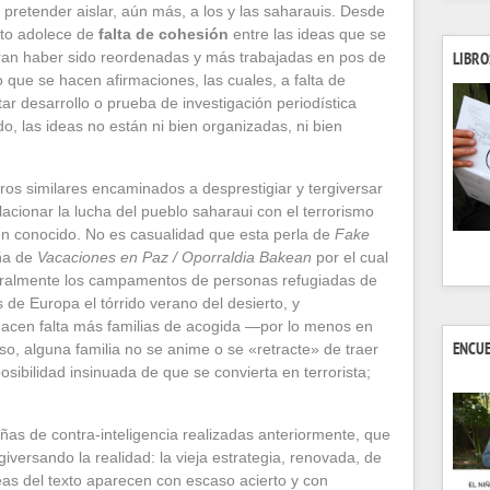
 pretender aislar, aún más, a los y las saharauis. Desde
exto adolece de
falta de cohesión
entre las ideas que se
ran haber sido reordenadas y más trabajadas en pos de
LIBRO
 que se hacen afirmaciones, las cuales, a falta de
ar desarrollo o prueba de investigación periodística
, las ideas no están ni bien organizadas, ni bien
tros similares encaminados a desprestigiar y tergiversar
elacionar la lucha del pueblo saharaui con el terrorismo
ien conocido. No es casualidad que esta perla de
Fake
aña de
Vacaciones en Paz / Oporraldia Bakean
por el cual
poralmente los campamentos de personas refugiadas de
 de Europa el tórrido verano del desierto, y
cen falta más familias de acogida —por lo menos en
so, alguna familia no se anime o se «retracte» de traer
ENCU
posibilidad insinuada de que se convierta en terrorista;
as de contra-inteligencia realizadas anteriormente, que
giversando la realidad: la vieja estrategia, renovada, de
ideas del texto aparecen con escaso acierto y con