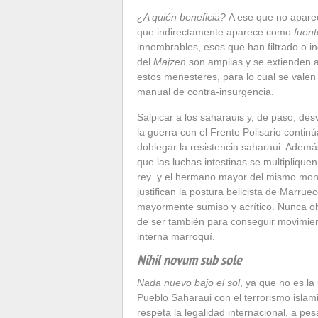
¿A quién beneficia?
A ese que no aparec
que indirectamente aparece como
fuent
innombrables, esos que han filtrado o in
del
Majzen
son amplias y se extienden a
estos menesteres, para lo cual se valen 
manual de contra-insurgencia.
Salpicar a los saharauis y, de paso, des
la guerra con el Frente Polisario contin
doblegar la resistencia saharaui. Además
que las luchas intestinas se multipliquen
rey y el hermano mayor del mismo mon
justifican la postura belicista de Marrue
mayormente sumiso y acrítico. Nunca o
de ser también para conseguir movimiento
interna marroquí.
Nihil novum sub sole
Nada nuevo bajo el sol
, ya que no es la
Pueblo Saharaui con el terrorismo islam
respeta la legalidad internacional, a pes