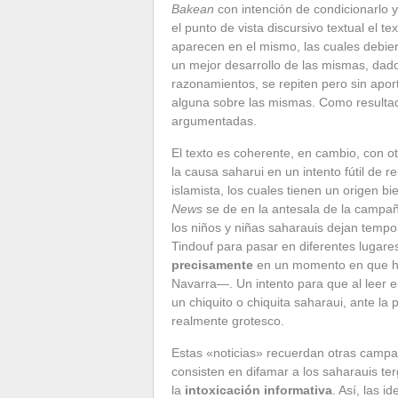
Bakean
con intención de condicionarlo y
el punto de vista discursivo textual el t
aparecen en el mismo, las cuales debie
un mejor desarrollo de las mismas, dado
razonamientos, se repiten pero sin aport
alguna sobre las mismas. Como resultado
argumentadas.
El texto es coherente, en cambio, con o
la causa saharui en un intento fútil de r
islamista, los cuales tienen un origen b
News
se de en la antesala de la camp
los niños y niñas saharauis dejan tem
Tindouf para pasar en diferentes lugares
precisamente
en un momento en que ha
Navarra—. Un intento para que al leer e
un chiquito o chiquita saharaui, ante la 
realmente grotesco.
Estas «noticias» recuerdan otras campañ
consisten en difamar a los saharauis ter
la
intoxicación informativa
. Así, las 