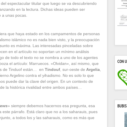
del espectacular titular que luego se va descubriendo
anzando en la lectura. Dichas ideas pueden ser
é a unas pocas.
quiera que haya estado en los campamentos de personas
alismo islámico no es nada bien visto, y la preocupación
asunto es máxima. Las interesadas pinceladas sobre
cen en el artículo no soportan un mínimo análisis
rgo de todo el texto no se nombra a uno de los agentes
CON U
oza el artículo: Marruecos. «Olvidan», así mismo, que
is de Tinduof están… en
Tindouf
, sur-oeste de
Argelia
,
erno Argelino contra el yihadismo. No es solo lo que
e nos puede dar la clave del origen. En un contexto de
 de la histórica rivalidad entre ambos países…
News
» siempre debemos hacernos esa pregunta, esa
BUBIS
a este párrafo. Está claro que no a los saharauis, pues
njunto, a todos los y las saharauis, como es más que