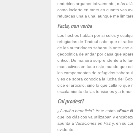
endebles argumentativamente, más allá 
como incierto en tanto en cuanto vas av
refutadas una a una, aunque me limitar
Facta, non verba
Los hechos hablan por sí solos y cual
refugiadas de Tindouf sabe que el radic
de las autoridades saharauis ante ese 
geopolítica de andar por casa que apare
crítico. De manera sorprendente a lo la
más activos en todo este mundo que esb
los campamentos de refugidos saharau
y es de sobra conocida la lucha del Gobi
dice el artículo, sino lo que calla lo qu
escalamiento de las tensiones y a tenor
Cui prodest?
¿A quién beneficia?
Ante estas «
Fake 
que los clásicos ya utilizaban y encabez
apunta a
Vacaciones en Paz
y, en su co
evidente.