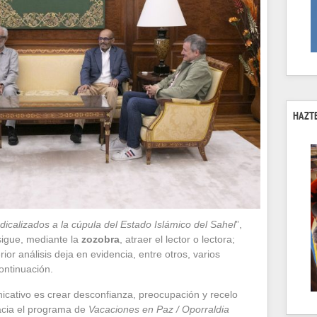
HAZTE
icalizados a la cúpula del Estado Islámico del Sahel
”,
sigue, mediante la
zozobra
, atraer el lector o lectora;
erior análisis deja en evidencia, entre otros, varios
ontinuación.
nicativo es crear desconfianza, preocupación y recelo
hacia el programa de
Vacaciones en Paz / Oporraldia