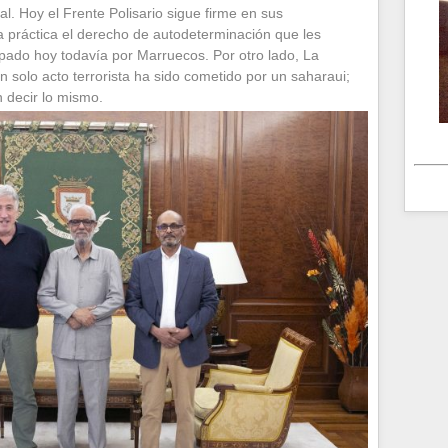
. Hoy el Frente Polisario sigue firme en sus
la práctica el derecho de autodeterminación que les
pado hoy todavía por Marruecos. Por otro lado, La
n solo acto terrorista ha sido cometido por un saharaui;
 decir lo mismo.