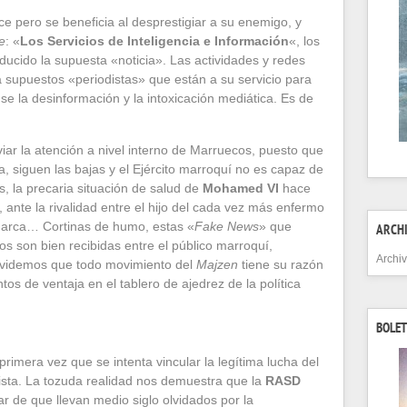
e pero se beneficia al desprestigiar a su enemigo, y
e
: «
Los Servicios de Inteligencia e Información
«, los
ducido la supuesta «noticia». Las actividades y redes
 supuestos «periodistas» que están a su servicio para
se la desinformación y la intoxicación mediática. Es de
viar la atención a nivel interno de Marruecos, puesto que
úa, siguen las bajas y el Ejército marroquí no es capaz de
, la precaria situación de salud de
Mohamed VI
hace
, ante la rivalidad entre el hijo del cada vez más enfermo
arca… Cortinas de humo, estas «
Fake News
» que
ARCH
cos son bien recibidas entre el público marroquí,
Archi
lvidemos que todo movimiento del
Majzen
tiene su razón
s de ventaja en el tablero de ajedrez de la política
BOLET
 primera vez que se intenta vincular la legítima lucha del
ista. La tozuda realidad nos demuestra que la
RASD
ar de que llevan medio siglo olvidados por la