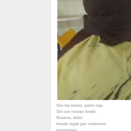
Oro los lomos, polvo rojo.
Sol con rocoso fondo.
Rostros, dolor,
hondo soplo por contornos
monótonos.