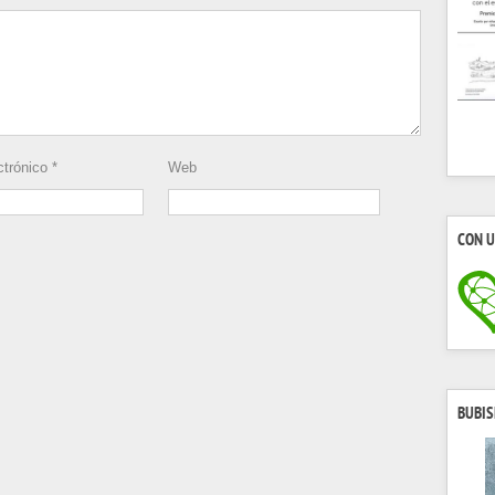
ctrónico
*
Web
CON U
BUBIS