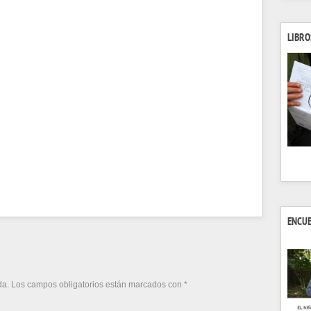
LIBRO
ENCU
da.
Los campos obligatorios están marcados con
*