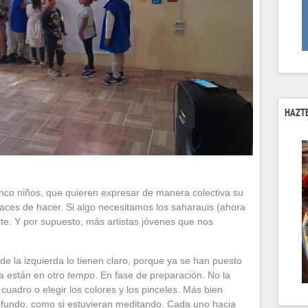
HAZTE
inco niños, que quieren expresar de manera colectiva su
aces de hacer. Si algo necesitamos los saharauis (ahora
te. Y por supuesto, más artistas jóvenes que nos
e la izquierda lo tienen claro, porque ya se han puesto
ha están en otro
tempo
. En fase de preparación. No la
l cuadro o elegir los colores y los pinceles. Más bien
fundo, como si estuvieran meditando. Cada uno hacia