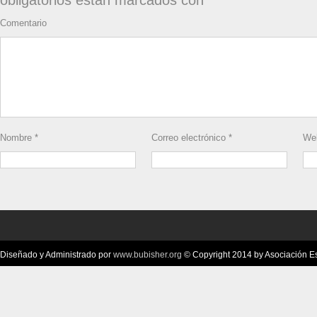
obligatorios están marcados con
*
Comentario
Nombre
*
Correo electrónico
*
We
Diseñado y Administrado por
www.bubisher.org
© Copyright 2014 by Asociación Esc