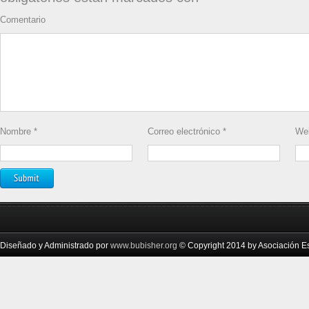
Comentario
Nombre
*
Correo electrónico
*
We
Diseñado y Administrado por
www.bubisher.org
© Copyright 2014 by Asociación Esc