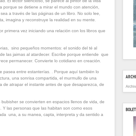
dad. El lector silencioso, se parece al pintor de la vida
 porque se detiene a mirar el mundo con atención,
sea a través de las páginas de un libro. No solo lee,
eta, imagina y reconstruye la realidad en su mente.
r primera vez iniciando una relación con los libros que
rias, sino pequeños momentos: el sonido del té al
 de las jaimas al atardecer. Escribe porque entiende que
ece permanecer. Convierte lo cotidiano en creación.
 pasea entre estanterías. . Porque aquí también lo
ARCH
ectura, una sonrisa compartida, el murmullo de una
ma de atrapar el instante antes de que desaparezca, de
Archi
as bubisher se convierten en espacios llenos de vida, de
. Y las personas que las habitan son como esos
BOLET
ada una, a su manea, capta, interpreta y da sentido a