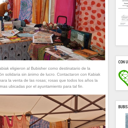
CON U
biak eligieron al Bubisher como destinatario de la
n solidaria sin ánimo de lucro. Contactaron con Kabiak
ara la venta de las rosas; rosas que todos los años la
mas ubicadas por el ayuntamiento para tal fin.
BUBIS