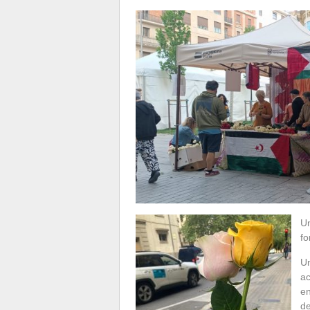
Un
fo
Un
ac
en
de