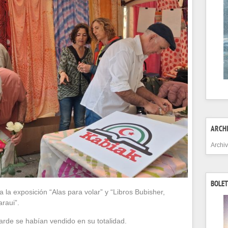
ARCH
Archi
BOLET
a la exposición “Alas para volar” y “Libros Bubisher,
raui”.
tarde se habían vendido en su totalidad.