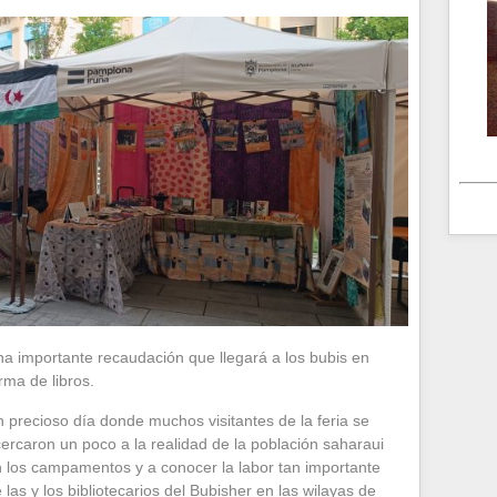
a importante recaudación que llegará a los bubis en
rma de libros.
 precioso día donde muchos visitantes de la feria se
ercaron un poco a la realidad de la población saharaui
 los campamentos y a conocer la labor tan importante
 las y los bibliotecarios del Bubisher en las wilayas de