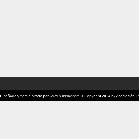
Diseñado y Administrado por
www.bubisher.org
© Copyright 2014 by Asociación Esc