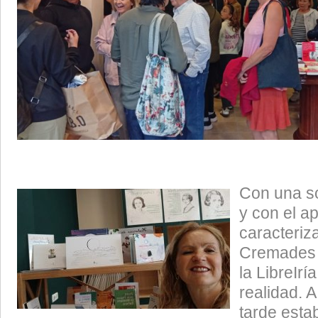
Con una s
y con el a
caracteriz
Cremades a
la LibreIr
realidad. 
tarde esta