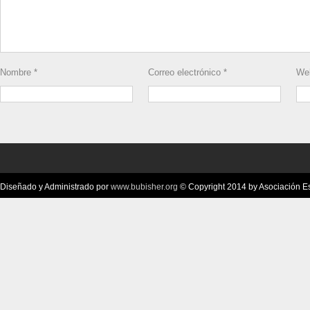
Nombre
*
Correo electrónico
*
We
Diseñado y Administrado por
www.bubisher.org
© Copyright 2014 by Asociación Esc