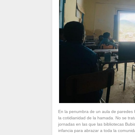
​En la penumbra de un aula de paredes h
la cotidianidad de la hamada. No se trat
jornadas en las que las bibliotecas Bubis
infancia para abrazar a toda la comunid