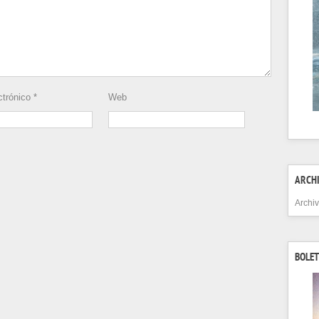
ctrónico
*
Web
ARCH
Archi
BOLET