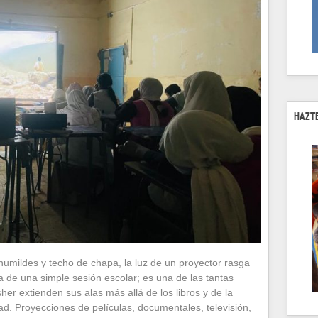
HAZTE
umildes y techo de chapa, la luz de un proyector rasga
a de una simple sesión escolar; es una de las tantas
her extienden sus alas más allá de los libros y de la
ad. Proyecciones de películas, documentales, televisión,