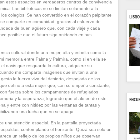
man estos espacios en verdaderos centros de convivencia
mica. Las bibliotecas no se limitan solamente a la
e los colegios. Se han convertido en el corazón palpitante
LIBRO
ra se comparte en comunidad, gracias al esfuerzo de
bandada de buen agüero que, con cada viaje y cada
 hace posible que el futuro siga anidando en sus
tencia cultural donde una mujer, alta y esbelta como la
i memoria entre Palma y Palmira, como si en ella se
y el oasis que resguarda la cultura, adquiere su
n cuando me comparte imágenes que invitan a una
gesto la fuerza viva del desierto, despojada de los
ad que define a esta mujer que, con su empeño constante,
 con fuerza sobre los campamentos de refugiados
 memoria y la esperanza, logrando que el aleteo de este
ENCU
ena y entre con nitidez por las ventanas de tantas y
sibilizando una lucha que no se apaga.
ce una atención especial. En la pantalla proyectada
 espaldas, contemplando el horizonte. Quizá sea solo un
parece un reflejo de los propios niños que observan