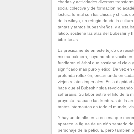
charlas y actividades diversas transfor
social colectiva y de formación no acadé
lectura formal con los chicos y chicas d
de la wilaya, un refugio donde la cultu
tantas y tantos bubeshireños, y a esa 
latido, sostiene las alas del Bubeshir y
bibliotecas.
​Es precisamente en este tejido de resis
misma palmera, cuyo nombre vacila en m
fundieran el árbol que sostiene el cielo 
significado más puro y ético. De vez e
profunda reflexión, encarnando en cada 
viejos relatos imperiales. Es la dignid
hace que el Bubeshir siga revoloteando
saharauis. Su labor estira el hilo de la
proyecto traspase las fronteras de la ar
tantos internautas en todo el mundo, vi
​Y hay un detalle en la escena que mere
aparece la figura de un niño sentado de
personaje de la película, pero también 