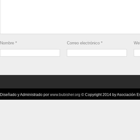
Nombre
*
Correo electrónico
*
We
Diseñado y Administrado por
www.bubisher.org
© Copyright 2014 by Asociación Esc